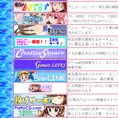
アニメ・コミック・同人系の検
CG、MIDI、プログラム、小
C++等のプログラムのページ。
アニメ・ゲーム・コミック系の
分かれています。
特定分野を重視するサーチエンジン
ヌに重点を置いてるようです。
ＣＧの書き方などの情報リンク
ゲーム総合検索サイト。タイト
検索可能。
東北電力のキャラクター・えこ
智さん(白泉社LaLa「銀の勇者」
ＣＧ関連サイトへのリンク集で
況が分かります。
CG系ホームページ検索サイトで
かわいいお絵かき系ページのト
集したＣＧ系リンク集・サーチ