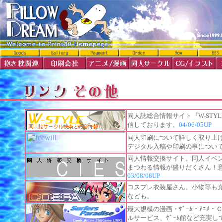
同人誌総合情報サイト『W-ST
信しております。
04/06/05UP
同人印刷について詳しく取り上
デジタル入稿や印刷の事につい
同人情報交換サイト。同人イベ
まつわる情報が盛りだくさん！
03/08/08UP
コスプレ衣装屋さん。小物等も
なども。
最大規模の漫画・ｹﾞｰﾑ・ｱﾆﾒ
ルサービス、ｹﾞｰﾑ館など充実し