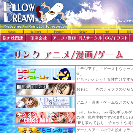
「デジアド」「ビーストウォー
す。
どちらかというと女性向けです
おもにＦＦⅦのティファのＣＧ
アニメ・漫画・ゲームなどのＣ
Leaf、Tactics、Key等の
の他、現在少数ですが18禁CGも載
HPも兼ねており、チャットや掲
ゲーム＆アニメのワキ役キャラ