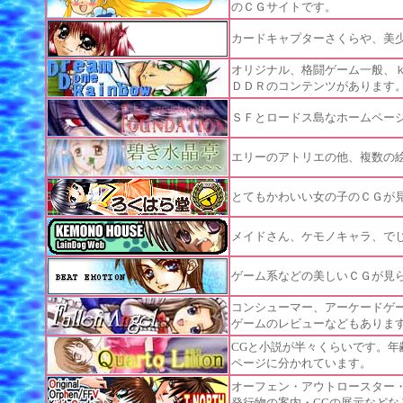
のＣＧサイトです。
カードキャプターさくらや、美
オリジナル、格闘ゲーム一般、
ＤＤＲのコンテンツがあります
ＳＦとロードス島なホームペー
エリーのアトリエの他、複数の
とてもかわいい女の子のＣＧが見ら
メイドさん、ケモノキャラ、で
ゲーム系などの美しいＣＧが見
コンシューマー、アーケードゲ
ゲームのレビューなどもありま
CGと小説が半々くらいです。年
ページに分かれています。
オーフェン・アウトロースター
発行物の案内・CGの展示などな