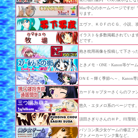
Mac中心のホームページですが
ります。
エヴァ、ＫＯＦのＣＧ、小説、
イラストを多数掲載されています
どです。
抱き枕用画像を投稿して下さっ
ときメモ・ONE・Kanon等ゲ
OＮＥ～輝く季節へ～、Kanon
カードキャプターさくらのファ
悠久・エタメロ系のページです
須田さぎりさんのＨＰ。FE聖戦
パソコン美少女ゲームの修正ファ
フトメーカーリンク集など。