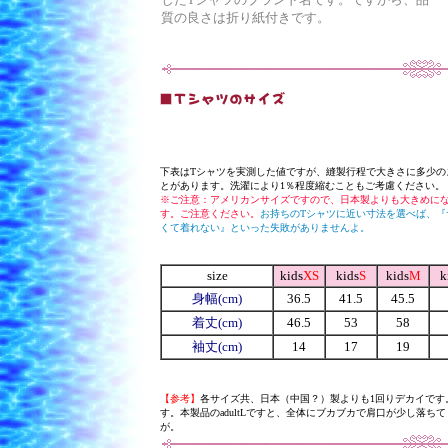
質の良さは折り紙付きです。
下表はTシャツを実測した値ですが、縫製行程で大きさに多少の
とがあります。洗濯により1％程度縮むこともご考慮ください。
※ご注意：アメリカンサイズですので、日本製よりも大きめに
す。ご注意ください。
お持ちのTシャツに近い寸法を選べば、『
くて着れない』といった失敗がありませんよ。
size
kids
XS
kids
S
kids
M
k
身幅(cm)
36.5
41.5
45.5
着丈(cm)
46.5
53
58
袖丈(cm)
14
17
19
【参考】
各サイズ共、日本（中国？）製よりも1回りデカイです。ちな
す。本製品の
adult
Lですと、全体にブカブカで肩口が少し落ち
が。