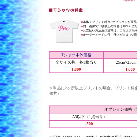
■
本体＋プリント料金+オプションが商
■
同一画像で10枚以上の場合は10％引
■
お支払い方法及び送料は、
ご注文方法
■
オーダーメードに付、仕上がるまで2週
Tシャツ本体価格
全サイズ共、各1枚当り
25cm×25c
1,800
1,000
※単品に2ヶ所以上プリントの場合、プリント料
40共）
オプション価格（
A3以下（1点当り）
500