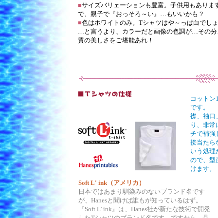
■
サイズバリェーションも豊富。子供用もありま
で、親子で『おっそろ～い』…もいいかも？
■
色はホワイトのみ。Tシャツはや～っぱ白でし
…と言うより、カラーだと画像の色調が…その分
質の美しさをご堪能あれ！
コットン1
です。
襟、袖口
り、非常
チで補強
接当たら
いう処理
ので、型
けます。
Soft L' ink（アメリカ）
日本ではあまり馴染みのないブランド名です
が、Hanesと聞けば誰もが知っているはず。
『Soft L' ink』は、Hanes社が新たな技術で開発
したTシャツのブランド名です。ですから、品