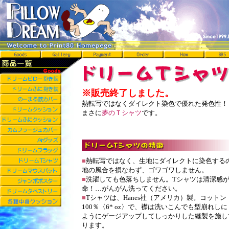
※販売終了しました。
熱転写ではなくダイレクト染色で優れた発色性！
まさに
夢のＴシャツ
です。
■
熱転写ではなく、生地にダイレクトに染色する
地の風合を損なわず、ゴワゴワしません。
■
洗濯しても色落ちしません。Tシャツは清潔感
命！…がんがん洗ってください。
■
Tシャツは、Hanes社（アメリカ）製。コットン
100％〈6* oz〉で、襟は洗いこんでも型崩れし
ようにゲージアップしてしっかりした縫製を施し
ります。