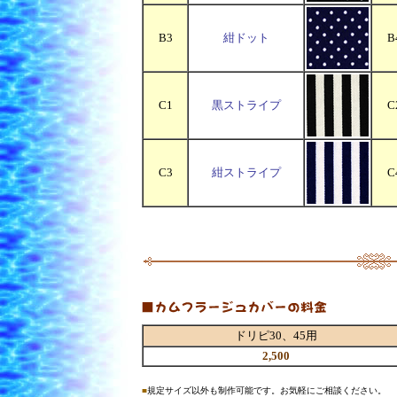
B3
紺ドット
B
C1
黒ストライプ
C
C3
紺ストライプ
C
ドリピ30、45用
2,500
■
規定サイズ以外も制作可能です。お気軽にご相談ください。