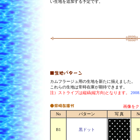
い生地を追加する予定です。
カムフラージュ用の生地を新たに揃えました。
これらの生地は常時在庫が期待できます。
注）ストライプは縦縞(縦方向)となります。
2008
画像をク
No
パターン
写 真
N
B1
黒ドット
B