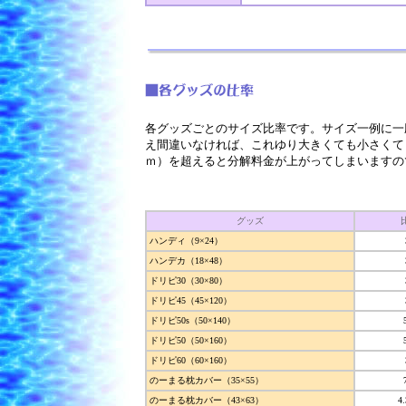
各グッズごとのサイズ比率です。サイズ一例に一
え間違いなければ、これゆり大きくても小さくても大
ｍ）を超えると分解料金が上がってしまいますの
グッズ
ハンディ（9×24）
ハンデカ（18×48）
ドリピ30（30×80）
ドリピ45（45×120）
ドリピ50s（50×140）
ドリピ50（50×160）
ドリピ60（60×160）
のーまる枕カバー（35×55）
のーまる枕カバー（43×63）
4