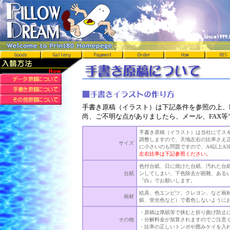
手書き原稿（イラスト）は下記条件を参照の上、
尚、ご不明な点がありましたら、メール、FAX
手書き原稿（イラスト）は当社にてス
調整しますので、天地左右の比率さえ
サイズ
に小さいのも問題ですので、A4以上A
左右比率は下記参照ください。
色付台紙、日に焼けた台紙、汚れた台
台紙
ンしてしまい、下色除去が困難、ある
『白』でお願いします。
絵具、色エンピツ、クレヨン、など画
画材
銀、蛍光色など）で着色しないように
・原稿は厚紙等で挟むと折り曲げ防止
その他
・分解料金が加算されますのでご注意
・比率の正しいトンボや囲みケイを入