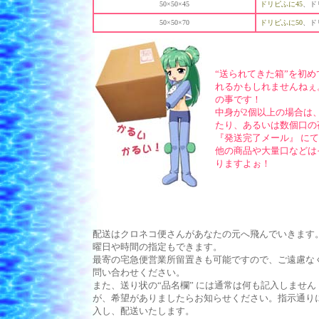
50×50×45
ドリピふに45
、ド
50×50×70
ドリピふに50
、ド
“送られてきた箱”を初
れるかもしれませんねぇ
の事です！
中身が2個以上の場合は
たり、あるいは数個口の
『発送完了メール』 に
他の商品や大量口などは
りますよぉ！
配送はクロネコ便さんがあなたの元へ飛んでいきます
曜日や時間の指定もできます。
最寄の宅急便営業所留置きも可能ですので、ご遠慮な
問い合わせください。
また、送り状の“品名欄” には通常は何も記入しません
が、希望がありましたらお知らせください。指示通り
入し、配送いたします。