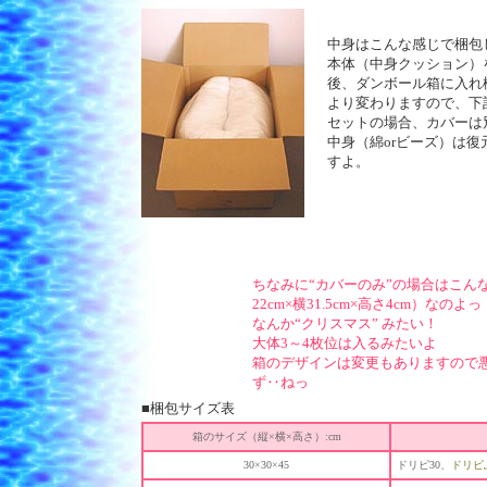
中身はこんな感じで梱包
本体（中身クッション）
後、ダンボール箱に入れ
より変わりますので、下
セットの場合、カバーは
中身（綿orビーズ）は
すよ。
ちなみに“カバーのみ”の場合はこん
22cm×横31.5cm×高さ4cm）なのよっ
なんか“クリスマス” みたい！
大体3～4枚位は入るみたいよ
箱のデザインは変更もありますので
ず‥ねっ
■梱包サイズ表
箱のサイズ（縦×横×高さ）:cm
30×30×45
ドリピ30、
ドリピ